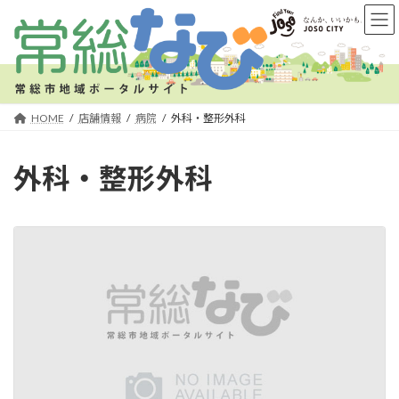
コ
ナ
ン
ビ
テ
ゲ
ン
ー
ツ
シ
へ
ョ
HOME
店舗情報
病院
外科・整形外科
ス
ン
キ
に
外科・整形外科
ッ
移
プ
動