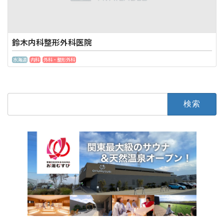
鈴木内科整形外科医院
水海道
内科
外科・整形外科
検
索: