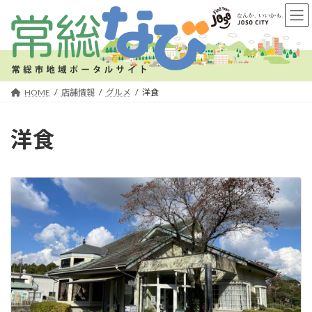
コ
ナ
ン
ビ
テ
ゲ
ン
ー
ツ
シ
へ
ョ
HOME
店舗情報
グルメ
洋食
ス
ン
キ
に
洋食
ッ
移
プ
動