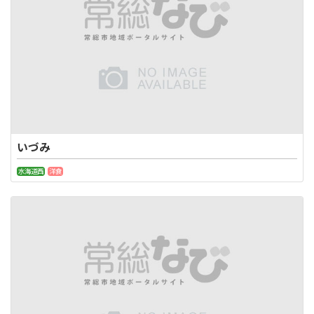
いづみ
水海道西
洋食