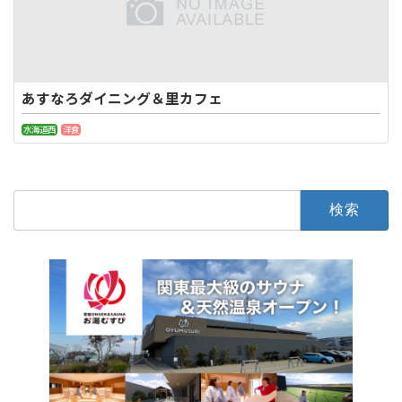
あすなろダイニング＆里カフェ
水海道西
洋食
検
索: