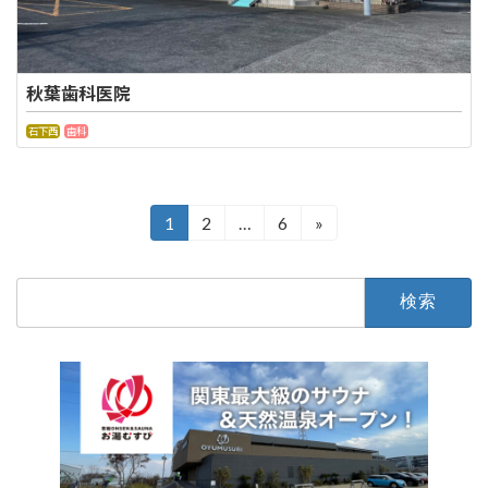
秋葉歯科医院
石下西
歯科
投
1
2
…
6
»
固
固
固
定
定
定
稿
ペ
ペ
ペ
検
の
ー
ー
ー
索:
ジ
ジ
ジ
ペ
ー
ジ
送