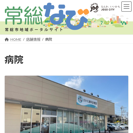
コ
ナ
ン
ビ
テ
ゲ
ン
ー
ツ
シ
へ
ョ
HOME
店舗情報
病院
ス
ン
キ
に
病院
ッ
移
プ
動