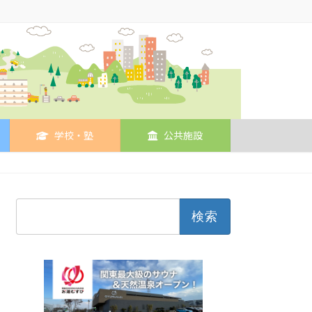
学校・塾
公共施設
検
索: