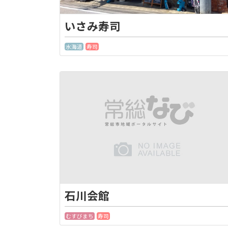
いさみ寿司
水海道
寿司
石川会館
むすびまち
寿司