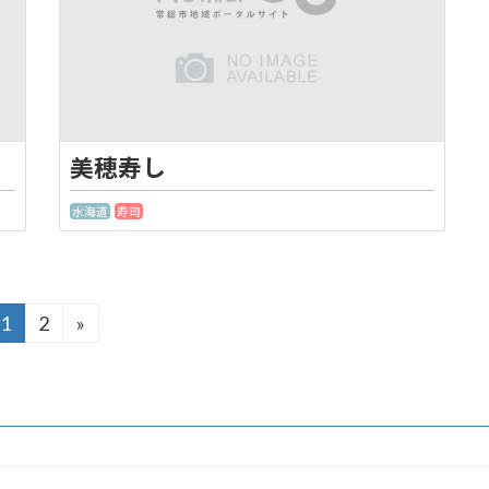
美穂寿し
水海道
寿司
1
2
»
固
固
定
定
ペ
ペ
ー
ー
ジ
ジ