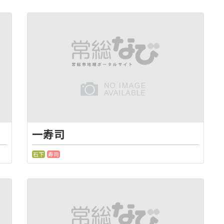
一寿司
石下
寿司