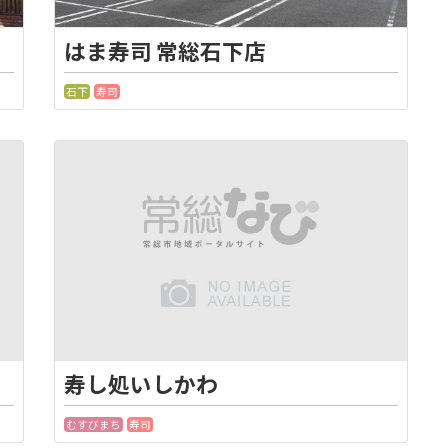
はま寿司 常総石下店
石下
寿司
寿し処いしかわ
むすびまち
寿司