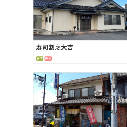
寿司割烹大吉
石下
寿司