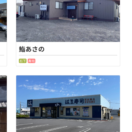
鮨あさの
石下
寿司