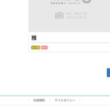
雅
石下西
寿司
投
稿
の
利用規約
サイトポリシー
ペ