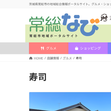
コ
ナ
茨城県常総市の地域総合情報ポータルサイト。グルメ・ショ
ン
ビ
テ
ゲ
ン
ー
ツ
シ
へ
ョ
ス
ン
キ
に
グルメ
ショッピング
ッ
移
HOME
店舗情報
グルメ
寿司
プ
動
寿司