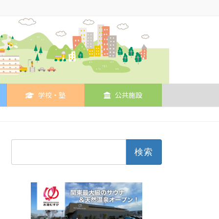
学校・塾
公共施設
検
索: