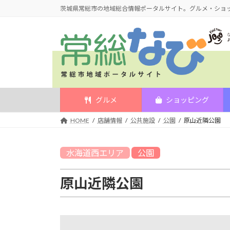
コ
ナ
茨城県常総市の地域総合情報ポータルサイト。グルメ・ショ
ン
ビ
テ
ゲ
ン
ー
ツ
シ
へ
ョ
ス
ン
キ
に
グルメ
ショッピング
ッ
移
HOME
店舗情報
公共施設
公園
原山近隣公園
プ
動
水海道西
エリア
公園
原山近隣公園