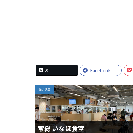
X
Facebook
前の記事
常総 いなほ食堂