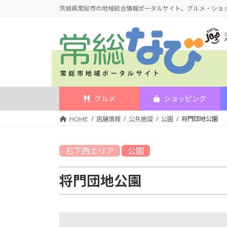
コ
ナ
茨城県常総市の地域総合情報ポータルサイト。グルメ・ショ
ン
ビ
テ
ゲ
ン
ー
ツ
シ
へ
ョ
ス
ン
キ
に
グルメ
ショッピング
ッ
移
HOME
店舗情報
公共施設
公園
将門団地公園
プ
動
石下西
エリア
公園
将門団地公園