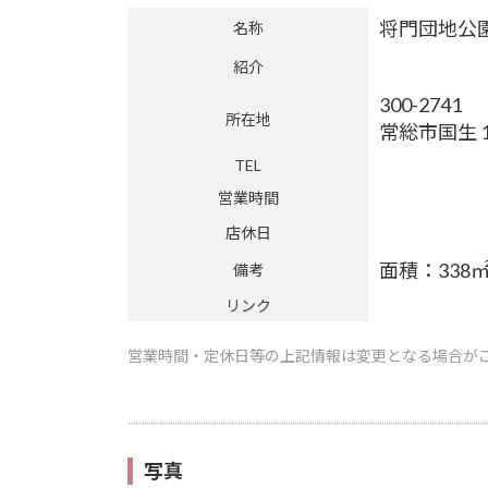
将門団地公
名称
紹介
300-2741
所在地
常総市国生 14
TEL
営業時間
店休日
面積：338
備考
リンク
営業時間・定休日等の上記情報は変更となる場合が
写真