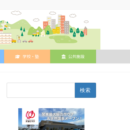
学校・塾
公共施設
検
索: