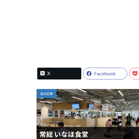
X
Facebook
前の記事
常総 いなほ食堂