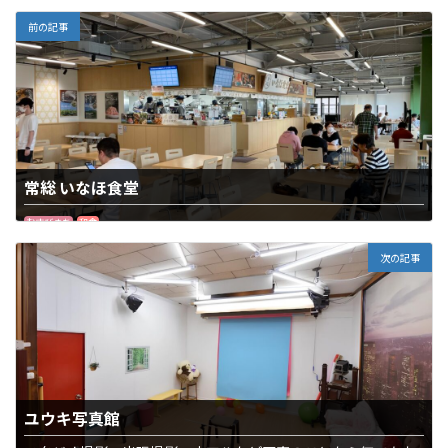
前の記事
常総 いなほ食堂
むすびまち
和食
次の記事
ユウキ写真館