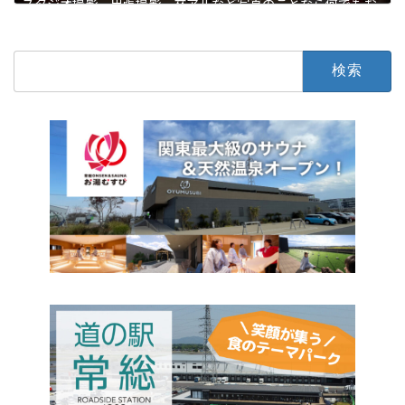
スタジオ撮影、出張撮影、卒アルなど写真のことなら何でもお
まかせ
石下
写真・結婚・葬儀
検
索: