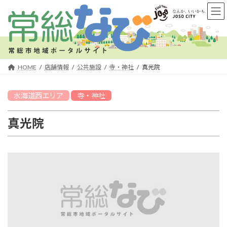
コ
ナ
ン
ビ
テ
ゲ
ン
ー
ツ
シ
へ
ョ
HOME
店舗情報
公共施設
寺・神社
真光院
ス
ン
キ
に
水海道西
エリア
寺・神社
ッ
移
プ
動
真光院