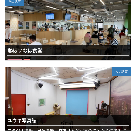
前の記事
常総 いなほ食堂
むすびまち
和食
次の記事
ユウキ写真館
スタジオ撮影、出張撮影、卒アルなど写真のことなら何でもお