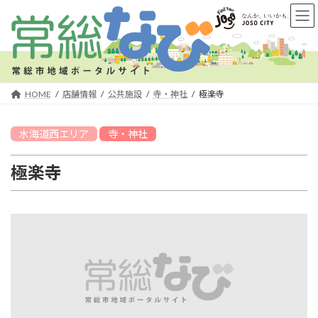
コ
ナ
ン
ビ
テ
ゲ
ン
ー
ツ
シ
へ
ョ
HOME
店舗情報
公共施設
寺・神社
極楽寺
ス
ン
キ
に
水海道西
エリア
寺・神社
ッ
移
プ
動
極楽寺