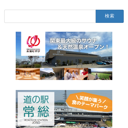
まかせ
石下
写真・結婚・葬儀
検
索: