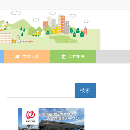
学校・塾
公共施設
検
索: