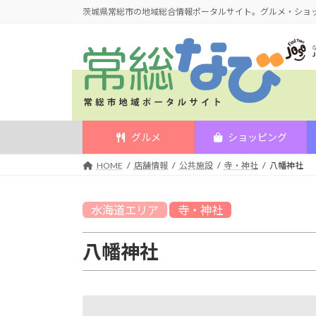
コ
ナ
茨城県常総市の地域総合情報ポータルサイト。グルメ・ショ
ン
ビ
テ
ゲ
ン
ー
ツ
シ
へ
ョ
ス
ン
キ
に
グルメ
ショッピング
ッ
移
HOME
店舗情報
公共施設
寺・神社
八幡神社
プ
動
水海道
エリア
寺・神社
八幡神社