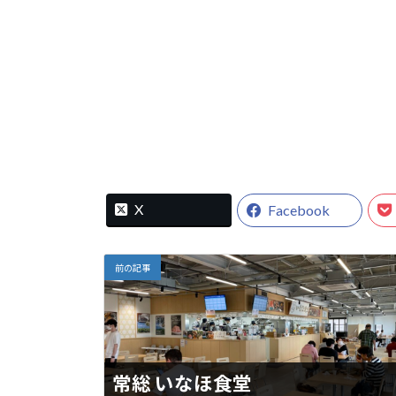
X
Facebook
前の記事
常総 いなほ食堂