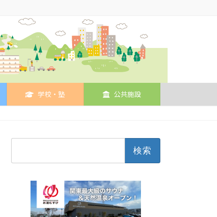
学校・塾
公共施設
検
索: