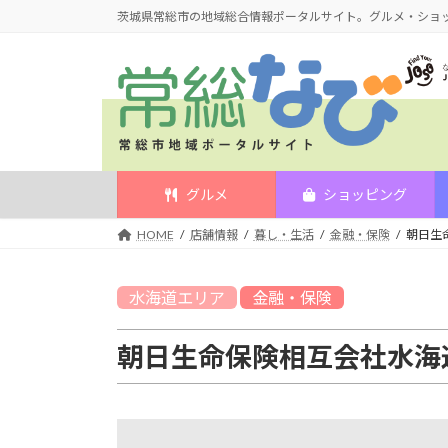
コ
ナ
茨城県常総市の地域総合情報ポータルサイト。グルメ・ショ
ン
ビ
テ
ゲ
ン
ー
ツ
シ
へ
ョ
ス
ン
キ
に
グルメ
ショッピング
ッ
移
HOME
店舗情報
暮し・生活
金融・保険
朝日生
プ
動
水海道
エリア
金融・保険
朝日生命保険相互会社水海