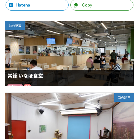
Hatena
Copy
前の記事
常総 いなほ食堂
むすびまち
和食
次の記事