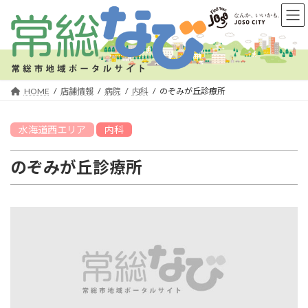
コ
ナ
ン
ビ
テ
ゲ
ン
ー
ツ
シ
へ
ョ
HOME
店舗情報
病院
内科
のぞみが丘診療所
ス
ン
キ
に
水海道西
エリア
内科
ッ
移
プ
動
のぞみが丘診療所