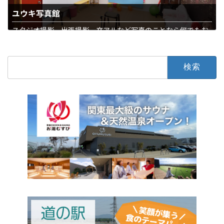
ユウキ写真館
スタジオ撮影、出張撮影、卒アルなど写真のことなら何でもお
まかせ
石下
写真・結婚・葬儀
検
索: