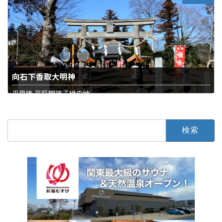
向石下香取大明神
平良持 平将門親子縁の地
石下西
寺・神社
検
索: