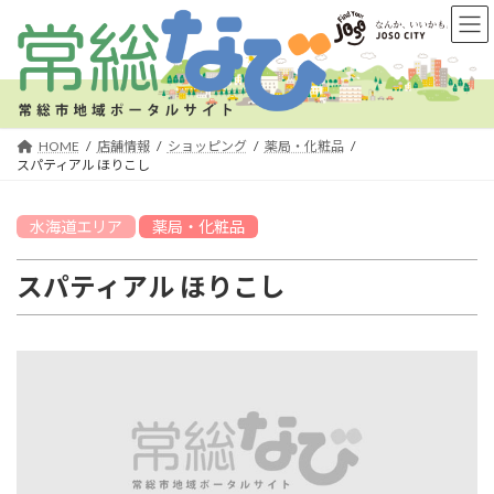
コ
ナ
ン
ビ
テ
ゲ
ン
ー
ツ
シ
へ
ョ
HOME
店舗情報
ショッピング
薬局・化粧品
ス
ン
スパティアル ほりこし
キ
に
ッ
移
水海道
エリア
薬局・化粧品
プ
動
スパティアル ほりこし