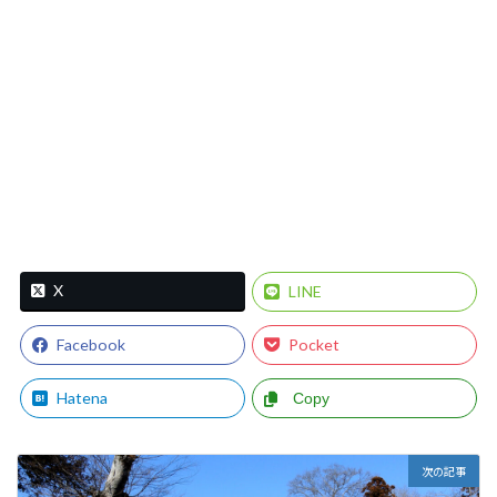
X
LINE
Facebook
Pocket
Hatena
Copy
次の記事