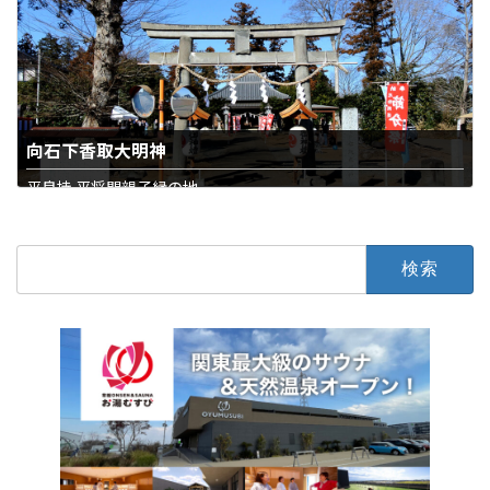
向石下香取大明神
平良持 平将門親子縁の地
石下西
寺・神社
検
索: