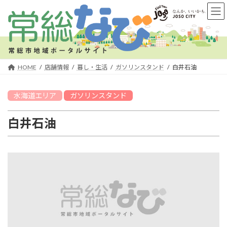
コ
ナ
ン
ビ
テ
ゲ
ン
ー
ツ
シ
へ
ョ
HOME
店舗情報
暮し・生活
ガソリンスタンド
白井石油
ス
ン
キ
に
水海道
エリア
ガソリンスタンド
ッ
移
プ
動
白井石油