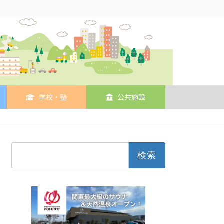
学校・塾
公共施設
検
索: