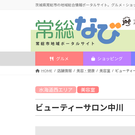
コ
ナ
茨城県常総市の地域総合情報ポータルサイト。グルメ・ショ
ン
ビ
テ
ゲ
ン
ー
ツ
シ
へ
ョ
ス
ン
キ
に
グルメ
ショッピング
ッ
移
HOME
店舗情報
美容・健康
美容室
ビューティ
プ
動
水海道西
エリア
美容室
ビューティーサロン中川