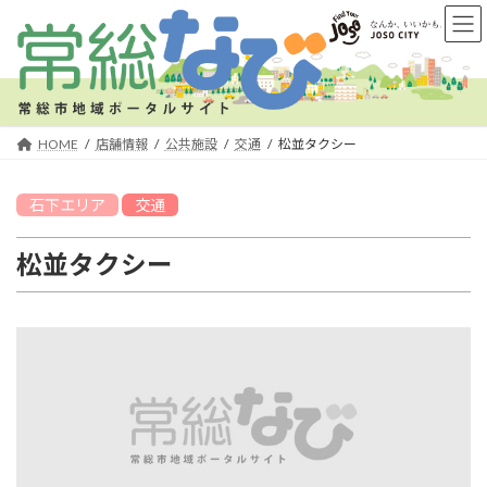
コ
ナ
ン
ビ
テ
ゲ
ン
ー
ツ
シ
へ
ョ
HOME
店舗情報
公共施設
交通
松並タクシー
ス
ン
キ
に
石下
エリア
交通
ッ
移
プ
動
松並タクシー