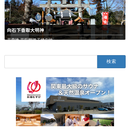
向石下香取大明神
平良持 平将門親子縁の地
石下西
寺・神社
検
索: