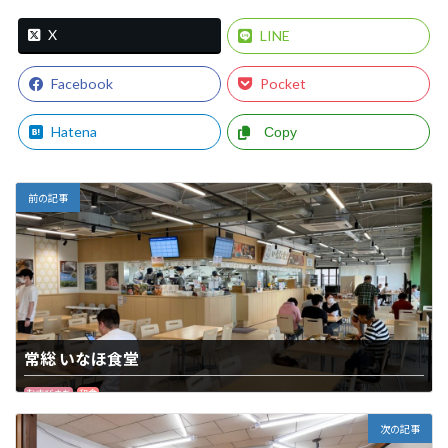
X
LINE
Facebook
Pocket
Hatena
Copy
前の記事
常総 いなほ食堂
むすびまち
和食
次の記事