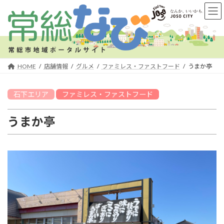
コ
ナ
ン
ビ
テ
ゲ
ン
ー
ツ
シ
へ
ョ
HOME
店舗情報
グルメ
ファミレス・ファストフード
うまか亭
ス
ン
キ
に
石下
エリア
ファミレス・ファストフード
ッ
移
プ
動
うまか亭