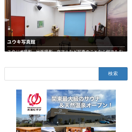
ユウキ写真館
スタジオ撮影、出張撮影、卒アルなど写真のことなら何でもお
まかせ
石下
写真・結婚・葬儀
検
索: