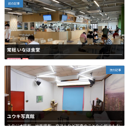
前の記事
常総 いなほ食堂
むすびまち
和食
次の記事
ユウキ写真館
スタジオ撮影、出張撮影、卒アルなど写真のことなら何でもお