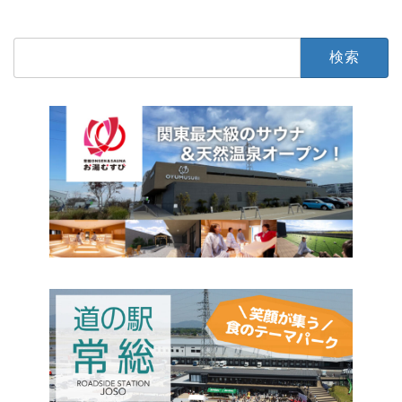
まかせ
石下
写真・結婚・葬儀
検
索: