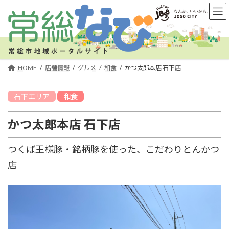
コ
ナ
ン
ビ
テ
ゲ
ン
ー
ツ
シ
へ
ョ
HOME
店舗情報
グルメ
和食
かつ太郎本店 石下店
ス
ン
キ
に
石下
エリア
和食
ッ
移
プ
動
かつ太郎本店 石下店
つくば王様豚・銘柄豚を使った、こだわりとんかつ
店