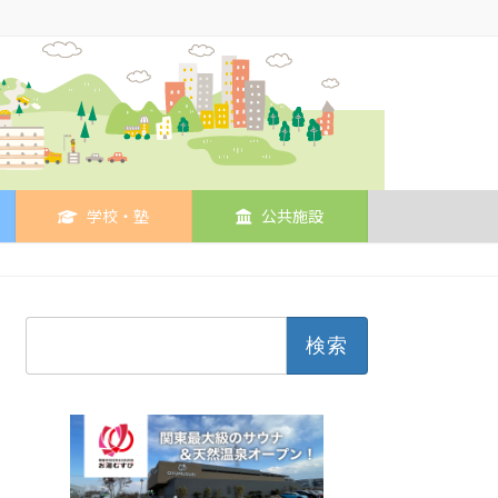
学校・塾
公共施設
検
索: