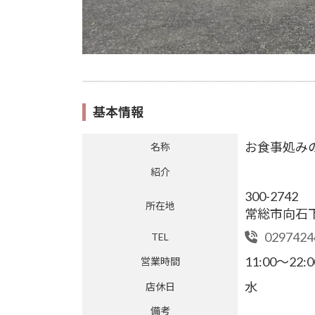
基本情報
お食事処み
名称
紹介
300-2742
所在地
常総市向石下 
0297424
TEL
11:00～22:
営業時間
水
店休日
備考