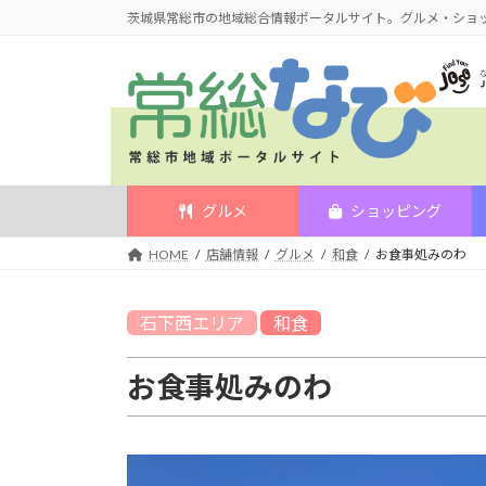
コ
ナ
茨城県常総市の地域総合情報ポータルサイト。グルメ・ショ
ン
ビ
テ
ゲ
ン
ー
ツ
シ
へ
ョ
ス
ン
キ
に
グルメ
ショッピング
ッ
移
HOME
店舗情報
グルメ
和食
お食事処みのわ
プ
動
石下西
エリア
和食
お食事処みのわ