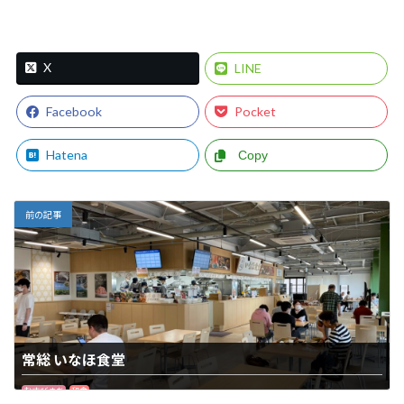
X
LINE
Facebook
Pocket
Hatena
Copy
前の記事
常総 いなほ食堂
むすびまち
和食