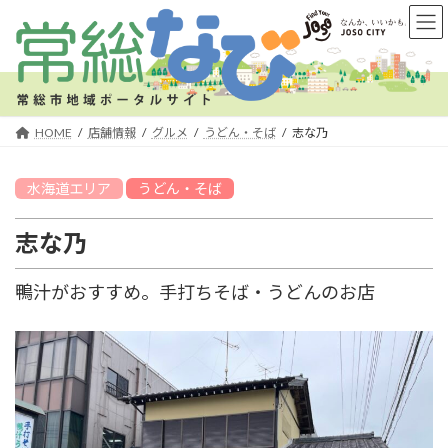
コ
ナ
ン
ビ
テ
ゲ
ン
ー
ツ
シ
へ
ョ
HOME
店舗情報
グルメ
うどん・そば
志な乃
ス
ン
キ
に
水海道
エリア
うどん・そば
ッ
移
プ
動
志な乃
鴨汁がおすすめ。手打ちそば・うどんのお店