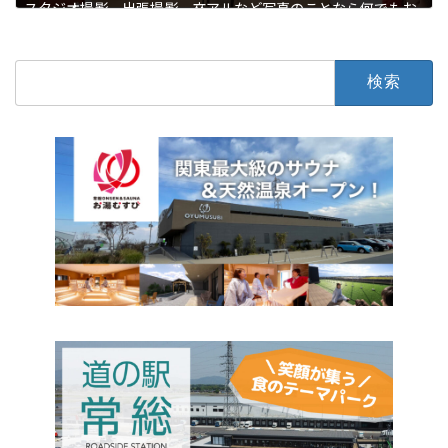
スタジオ撮影、出張撮影、卒アルなど写真のことなら何でもお
まかせ
石下
写真・結婚・葬儀
検
索: