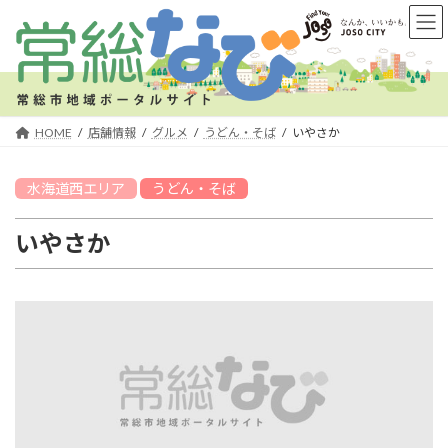
コ
ナ
ン
ビ
テ
ゲ
ン
ー
ツ
シ
へ
ョ
HOME
店舗情報
グルメ
うどん・そば
いやさか
ス
ン
キ
に
水海道西
エリア
うどん・そば
ッ
移
プ
動
いやさか