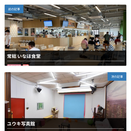
前の記事
常総 いなほ食堂
むすびまち
和食
次の記事
ユウキ写真館